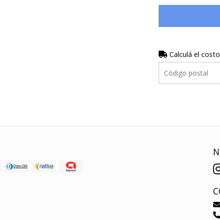
Calculá el costo
N
C