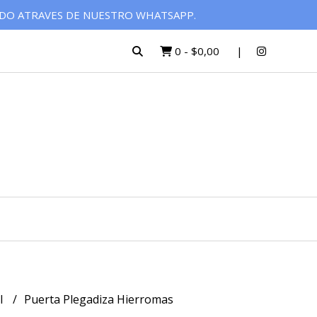
ADO ATRAVES DE NUESTRO WHATSAPP.
0
-
$0,00
l
Puerta Plegadiza Hierromas