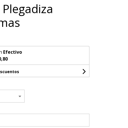
 Plegadiza
omas
n
Efectivo
0,80
escuentos